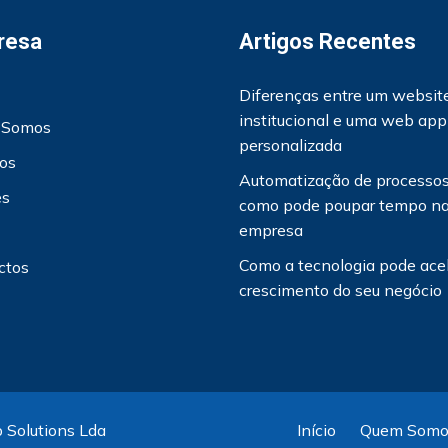
resa
Artigos Recentes
Diferenças entre um websit
institucional e uma web app
 Somos
personalizada
ços
Automatização de processos
es
como pode poupar tempo na
empresa
Como a tecnologia pode acel
ctos
crescimento do seu negócio
 Solutions Lda
Início
Quem Somo