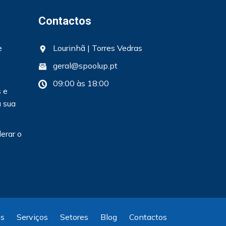
Contactos
e
Lourinhã | Torres Vedras
geral@spoolup.pt
09:00 às 18:00
 e
 sua
erar o
s
Serviços
Setores
Blog
Contactos