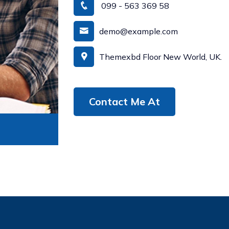
099 - 563 369 58
demo@example.com
Themexbd Floor New World, UK.
Contact Me At