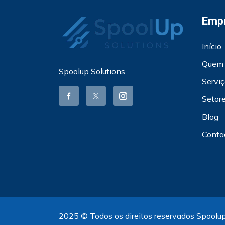
Emp
Início
Quem
Spoolup Solutions
Servi
Setor
Blog
Conta
2025 © Todos os direitos reservados Spoolup